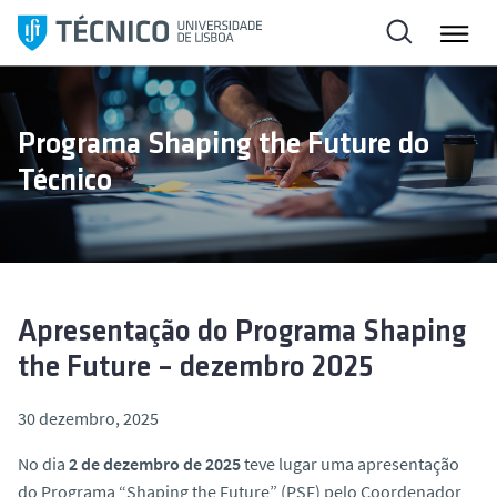
S
a
l
t
a
Programa Shaping the Future do
r
Técnico
p
a
r
a
o
c
Apresentação do Programa Shaping
o
the Future – dezembro 2025
n
t
30 dezembro, 2025
e
ú
No dia
2 de dezembro de 2025
teve lugar uma apresentação
d
do Programa “Shaping the Future” (PSF) pelo Coordenador