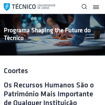
S
a
l
t
a
Programa Shaping the Future do
r
Técnico
p
a
r
a
o
c
Coortes
o
n
Os Recursos Humanos São o
t
e
Património Mais Importante
ú
de Qualquer Instituição
d