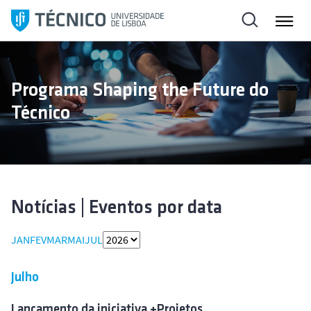
S
a
l
t
a
Programa Shaping the Future do
r
Técnico
p
a
r
a
o
c
Notícias | Eventos por data
o
n
JAN
FEV
MAR
MAI
JUL
t
e
Julho
ú
d
Lançamento da iniciativa +Projetos