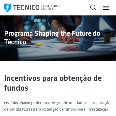
S
a
l
t
a
Programa Shaping the Future do
r
Técnico
p
a
r
a
o
c
Incentivos para obtenção de
o
fundos
n
t
e
Os links abaixo podem ser de grande utilidade na preparação
ú
de candidaturas para obtenção de fundos para investigação
d