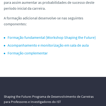
para assim aumentar as probabilidades de sucesso deste
o
período inicial da carreira.
A formação adicional desenvolve-se nas seguintes
componentes:
Formação fundamental (Workshop Shaping the Future)
Acompanhamento e monitorização em sala de aula
Formação complementar
Shaping the Future: Programa de Desenvolvimento de Carreiras
para Professores e Investigadores do IST