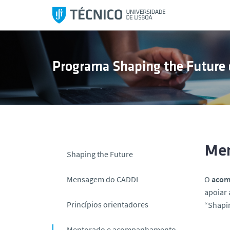
S
a
l
t
a
Programa Shaping the Future 
r
p
a
r
a
o
c
Men
Shaping the Future
o
n
Mensagem do CADDI
O
acom
t
apoiar 
e
Princípios orientadores
“Shapin
ú
d
Mentorado e acompanhamento