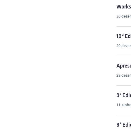
Works
30 deze
10ª E
29 deze
Aprese
29 deze
9ª Ed
11 junho
8ª Ed