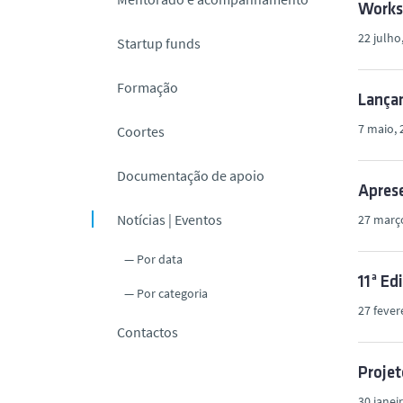
Works
o
22 julho
Startup funds
Formação
Lança
7 maio, 
Coortes
Documentação de apoio
Aprese
Notícias | Eventos
27 març
Por data
11ª Ed
Por categoria
27 fever
Contactos
Projet
30 janei