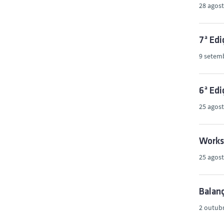
28 agost
7ª Ed
9 setem
6ª Edi
25 agost
Works
25 agost
Balanç
2 outub