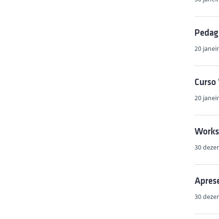
Pedago
20 janei
Curso 
20 janei
Works
30 deze
Apres
30 deze